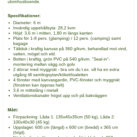
utomhusboende.
Specifikationer:
Diameter: 6 m
Invändig uppehållsyta: 28,2 kvm
Höjd: 3,6 m i mitten, 1,80 m längs kanten
Plats för 1-8 pers. (glamping) / 12 pers. (camping) samt
bagage
Tältduk i kraftig kanvas på 360 g/kvm, behandlad mot vind,
vatten, mögel och eld.
Botten i kraftig, grön PVC på 540 g/kvm. ”Seal-in”-
montering mellan vägg och golv.
2 dörrar med myggnät - bra om du t.ex. vill ha en extra
utgång till samlingsytan/köket/toaletten
4 fönster med kanvasgardin, PVC-fönster och myggnät
(fönstren kan öppnas helt)
3,6 m mittstång i metall
Ventilationskanaler högst upp och på bakväggen
Mått:
Förpackning: Låda 1: 135x45x35cm (50 kg), Låda 2:
100x40x30 (45 kg)
Uppslaget: 600 cm (längd) x 600 cm (bredd) x 365 cm
(höjd).