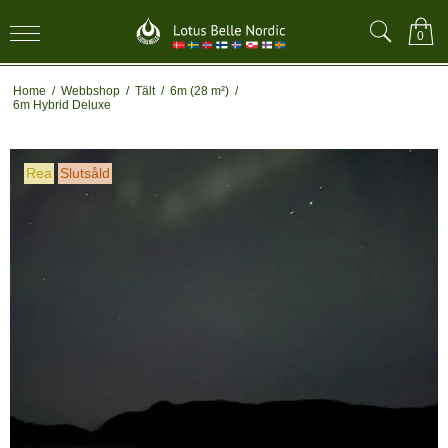
0
Home
/
Webbshop
/
Tält
/
6m (28 m²)
/
6m Hybrid Deluxe
Rea
Slutsåld