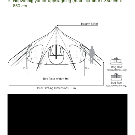
Nödvändig yta för uppslagning (mått inkl. linor): 850 cm x
850 cm