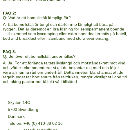
FAQ 2:
Q: Vad är ett bomullstält lämpligt för?
A: Ett bomullstält är tungt och därför inte lämpligt att bära på
ryggen. Det är däremot en bra lösning för semipermanent boende
– till exempel som lyxcamping eller extra boendealternativ på hotell,
bed and breakfast eller i samband med stora evenemang.
FAQ 3:
Q: Behöver ett bomullstält underhållas?
A: Ja. För att förlänga tältets livslängd och motståndskraft mot vind
och väder rekommenderar vi att du bekantar dig med och följer
våra
allmänna råd om underhåll
. Detta innebär bland annat att du
regelbundet tar bort smuts från tältduken, rengör växtlighet i god tid
och aldrig packar ner tältet i vått tillstånd.
Skytten 14C
5700 Svendborg
Danmark
Telefon
:
+46 (0) 410-88 02 16