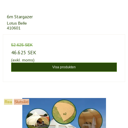
6m Stargazer
Lotus Belle
410601
52.625 SEK
46.625 SEK
(exkl. moms)
Visa produkten
Rea
Slutsåld