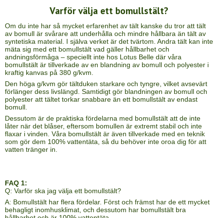
Varför välja ett bomullstält?
Om du inte har så mycket erfarenhet av tält kanske du tror att tält
av bomull är svårare att underhålla och mindre hållbara än tält av
syntetiska material. I själva verket är det tvärtom. Andra tält kan inte
mäta sig med ett bomullstält vad gäller hållbarhet och
andningsförmåga – speciellt inte hos Lotus Belle där våra
bomullstält är tillverkade av en blandning av bomull och polyester i
kraftig kanvas på 380 g/kvm.
Den höga g/kvm gör tältduken starkare och tyngre, vilket avsevärt
förlänger dess livslängd. Samtidigt gör blandningen av bomull och
polyester att tältet torkar snabbare än ett bomullstält av endast
bomull.
Dessutom är de praktiska fördelarna med bomullstält att de inte
låter när det blåser, eftersom bomullen är extremt stabil och inte
flaxar i vinden. Våra bomullstält är även tillverkade med en teknik
som gör dem 100% vattentäta, så du behöver inte oroa dig för att
vatten tränger in.
FAQ 1:
Q: Varför ska jag välja ett bomullstält?
A: Bomullstält har flera fördelar. Först och främst har de ett mycket
behagligt inomhusklimat, och dessutom har bomullstält bra
hållbarhet och är 100% vattentäta.