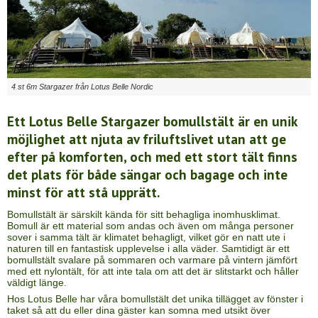
4 st 6m Stargazer från Lotus Belle Nordic
Ett Lotus Belle Stargazer bomullstält är en unik
möjlighet att njuta av friluftslivet utan att ge
efter på komforten, och med ett stort tält finns
det plats för både sängar och bagage och inte
minst för att stå upprätt.
Bomullstält är särskilt kända för sitt behagliga inomhusklimat.
Bomull är ett material som andas och även om många personer
sover i samma tält är klimatet behagligt, vilket gör en natt ute i
naturen till en fantastisk upplevelse i alla väder. Samtidigt är ett
bomullstält svalare på sommaren och varmare på vintern jämfört
med ett nylontält, för att inte tala om att det är slitstarkt och håller
väldigt länge.
Hos Lotus Belle har våra bomullstält det unika tillägget av fönster i
taket så att du eller dina gäster kan somna med utsikt över