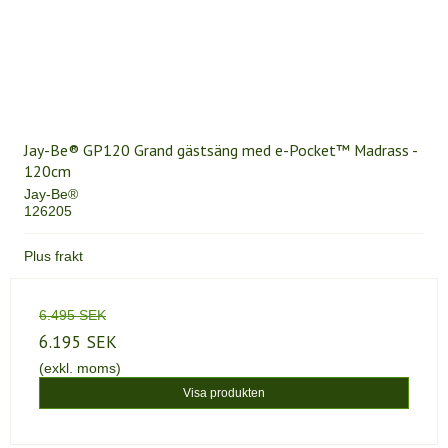
Jay-Be® GP120 Grand gästsäng med e-Pocket™ Madrass -
120cm
Jay-Be®
126205
Plus frakt
6.495 SEK
6.195 SEK
(exkl. moms)
Visa produkten