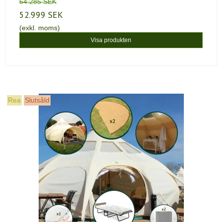
64.285 SEK
52.999 SEK
(exkl. moms)
Visa produkten
Rea
Slutsåld